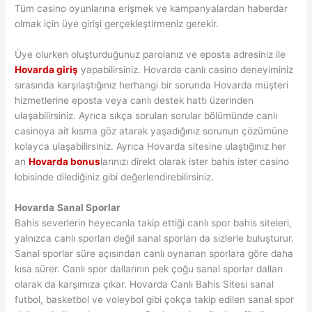
Tüm casino oyunlarına erişmek ve kampanyalardan haberdar
olmak için üye girişi gerçekleştirmeniz gerekir.
Üye olurken oluşturduğunuz parolanız ve eposta adresiniz ile
Hovarda giriş
yapabilirsiniz. Hovarda canlı casino deneyiminiz
sırasında karşılaştığınız herhangi bir sorunda Hovarda müşteri
hizmetlerine eposta veya canlı destek hattı üzerinden
ulaşabilirsiniz. Ayrıca sıkça sorulan sorular bölümünde canlı
casinoya ait kısma göz atarak yaşadığınız sorunun çözümüne
kolayca ulaşabilirsiniz. Ayrıca Hovarda sitesine ulaştığınız her
an
Hovarda bonus
larınızı direkt olarak ister bahis ister casino
lobisinde dilediğiniz gibi değerlendirebilirsiniz.
Hovarda
Sanal Sporlar
Bahis severlerin heyecanla takip ettiği canlı spor bahis siteleri,
yalnızca canlı sporları değil sanal sporları da sizlerle buluşturur.
Sanal sporlar süre açısından canlı oynanan sporlara göre daha
kısa sürer. Canlı spor dallarının pek çoğu sanal sporlar dalları
olarak da karşımıza çıkar. Hovarda Canlı Bahis Sitesi sanal
futbol, basketbol ve voleybol gibi çokça takip edilen sanal spor