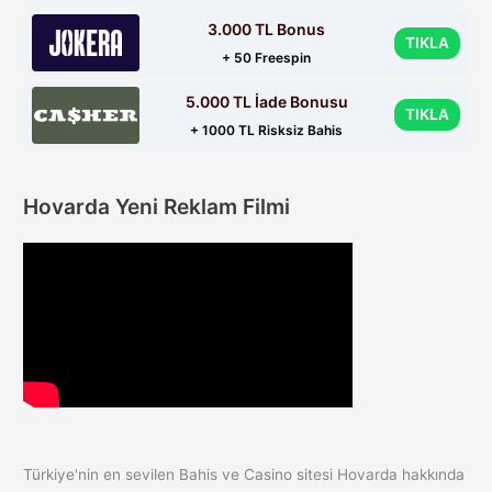
3.000 TL Bonus
TIKLA
+ 50 Freespin
5.000 TL İade Bonusu
TIKLA
+ 1000 TL Risksiz Bahis
Hovarda Yeni Reklam Filmi
Türkiye'nin en sevilen Bahis ve Casino sitesi Hovarda hakkında