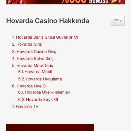
Hovarda Casino Hakkında
Toggle 
Hovarda Bahis Sitesi Güvenilir Mi
Hovarda Giriş
Hovarda Casino Giriş
Hovarda Bahis Giriş
Hovarda Mobil Giriş
Hovarda Mobil
Hovarda Uygulama
Hovarda Üye Ol
Hovarda Üyelik İşlemleri
Hovarda Kayıt Ol
Hovarda TV