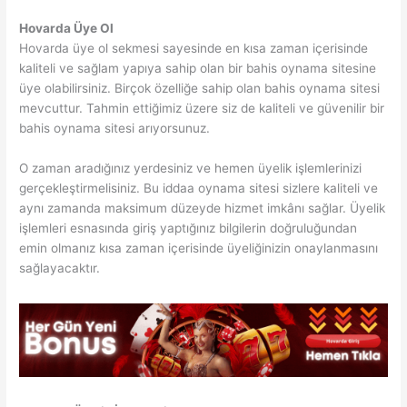
Hovarda Üye Ol
Hovarda üye ol sekmesi sayesinde en kısa zaman içerisinde
kaliteli ve sağlam yapıya sahip olan bir bahis oynama sitesine
üye olabilirsiniz. Birçok özelliğe sahip olan bahis oynama sitesi
mevcuttur. Tahmin ettiğimiz üzere siz de kaliteli ve güvenilir bir
bahis oynama sitesi arıyorsunuz.
O zaman aradığınız yerdesiniz ve hemen üyelik işlemlerinizi
gerçekleştirmelisiniz. Bu iddaa oynama sitesi sizlere kaliteli ve
aynı zamanda maksimum düzeyde hizmet imkânı sağlar. Üyelik
işlemleri esnasında giriş yaptığınız bilgilerin doğruluğundan
emin olmanız kısa zaman içerisinde üyeliğinizin onaylanmasını
sağlayacaktır.