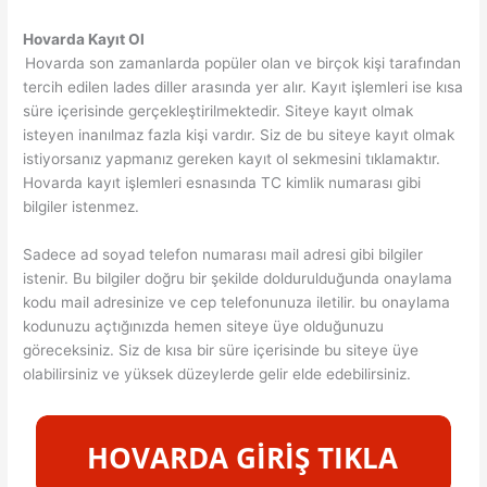
Hovarda Kayıt Ol
Hovarda son zamanlarda popüler olan ve birçok kişi tarafından
tercih edilen lades diller arasında yer alır. Kayıt işlemleri ise kısa
süre içerisinde gerçekleştirilmektedir. Siteye kayıt olmak
isteyen inanılmaz fazla kişi vardır. Siz de bu siteye kayıt olmak
istiyorsanız yapmanız gereken kayıt ol sekmesini tıklamaktır.
Hovarda kayıt işlemleri esnasında TC kimlik numarası gibi
bilgiler istenmez.
Sadece ad soyad telefon numarası mail adresi gibi bilgiler
istenir. Bu bilgiler doğru bir şekilde doldurulduğunda onaylama
kodu mail adresinize ve cep telefonunuza iletilir. bu onaylama
kodunuzu açtığınızda hemen siteye üye olduğunuzu
göreceksiniz. Siz de kısa bir süre içerisinde bu siteye üye
olabilirsiniz ve yüksek düzeylerde gelir elde edebilirsiniz.