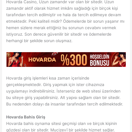
Hovarda Casino, Uzun zamandır var olan bir sitedir. Uzun
zamandır aktif olarak hizmet imkânı sağladığı için birçok kişi
tarafından tercih edilmiştir ve hala da tercih edilmeye devam
etmektedir. Peki kaliteli midir? Ödemelerde bir sorun yaşanır mı
hemen sizlere merak ettiğiniz bu sorunun cevabını vermek
istiyoruz. Son derece güvenilir bir sitedir ve ödemelerde
herhangi bir şekilde sorun oluşmaz.
Hovarda giriş işlemleri kısa zaman içerisinde
gerçekleşmektedir. Giriş yapmak için ister cihazınıza
uygulamayı indirebilirsiniz. İsterseniz de web sitesi üzerinden
bu siteye giriş yapabilirsiniz. Alt yapısı sağlam olan bir sitedir.
Bu nedenden dolayı da insanlar tarafından tercih edilmektedir.
Hovarda Bahis Giriş
Hovarda bahis oynama sitesi geçmişi olan ve birçok kişinin
gözdesi olan bir sitedir. Mucizevî bir şekilde hizmet sağlar.