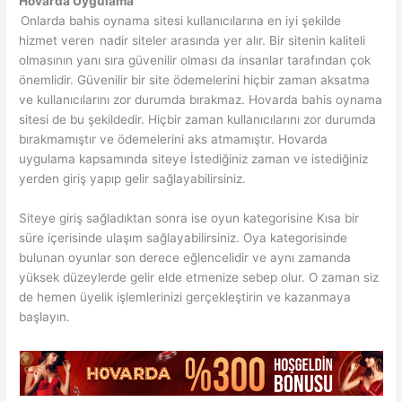
Hovarda Uygulama
Onlarda bahis oynama sitesi kullanıcılarına en iyi şekilde
hizmet veren nadir siteler arasında yer alır. Bir sitenin kaliteli
olmasının yanı sıra güvenilir olması da insanlar tarafından çok
önemlidir. Güvenilir bir site ödemelerini hiçbir zaman aksatma
ve kullanıcılarını zor durumda bırakmaz. Hovarda bahis oynama
sitesi de bu şekildedir. Hiçbir zaman kullanıcılarını zor durumda
bırakmamıştır ve ödemelerini aks atmamıştır. Hovarda
uygulama kapsamında siteye İstediğiniz zaman ve istediğiniz
yerden giriş yapıp gelir sağlayabilirsiniz.
Siteye giriş sağladıktan sonra ise oyun kategorisine Kısa bir
süre içerisinde ulaşım sağlayabilirsiniz. Oya kategorisinde
bulunan oyunlar son derece eğlencelidir ve aynı zamanda
yüksek düzeylerde gelir elde etmenize sebep olur. O zaman siz
de hemen üyelik işlemlerinizi gerçekleştirin ve kazanmaya
başlayın.