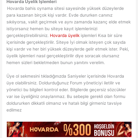
Hovarda Üyelik İşlemleri
Hovarda bahis oynama sitesi sayesinde yüksek düzeylerde
para kazanan birçok kişi vardır. Evde dururken canınız
sıkılıyorsa, vakit geçirmek ve aynı zamanda kazanç elde etmek
istiyorsanız hemen bu siteye kayıt işlemlerinizi
gerçekleştirebilirsiniz.
Hovarda üyelik
işlemleri Kısa bir süre
içerisinde gerçekleştirilir. Siteye İyi olmak isteyen çok sayıda
kişi vardır ve her biri yüksek düzeylerde gelir etmek ister. Peki,
üyelik işlemleri nasıl gerçekleştirilir diye soracak olursanız
hemen sizleri bekletmeden bunun yanıtını verelim.
Üye ol sekmesini tıkladığınızda Saniyeler içerisinde Hovarda
üye olabilirsiniz. Doldurduğunuz Forum yöneticiyi iletilir ve
yönetici bu bilgileri kontrol eder. Bilgilerde geçersiz sözcükler
var ise üyeliğiniz onaylanmaz. Bu sebeple gerekli olan formu
doldururken dikkatli olmanız ve hatalı bilgi girmeniz tavsiye
edilmez