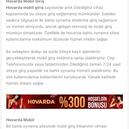
Hovarda Mobil Giriş
Hovarda mobil giriş
sayesinde artık Dilediğiniz cihaz
kapsamında bu siteye giriş sağlamanız mümkündür. Eskiden
sadece bilgisayar ile bahis oynama sitelerine giriş sağlanıyor
ve hizmet alınıyordu. ancak gelişen teknoloji ile mobil giriş
mümkün olmaktadır. Özellikle de hovarda bahis oynama sitesi
kullanıcılarına maksimum düzeyde hizmet imkânı sağlar.
Bu sebepten dolayı da sizde Siteye kayıt işlemlerini
gerçekleştirerek mobil giriş imkânına sahip olabilirsiniz. Cep
Telefonunuzda veya tabletinizden Dilediğiniz zaman 7/24 saat
siteye giriş yapabilir ve bahis oynama hizmeti alabilirsiniz. Bu
site kullanıcılarına beklentilerini karşılayarak Yüksek kalitede
hizmet imkanı sağlar
Hovarda Mobil
Bir bahis oynama sitesinde mobil giriş imkanının olması