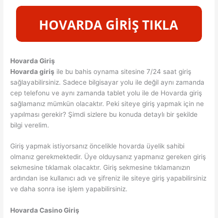
Hovarda Giriş
Hovarda giriş
ile bu bahis oynama sitesine 7/24 saat giriş
sağlayabilirsiniz. Sadece bilgisayar yolu ile değil aynı zamanda
cep telefonu ve aynı zamanda tablet yolu ile de Hovarda giriş
sağlamanız mümkün olacaktır. Peki siteye giriş yapmak için ne
yapılması gerekir? Şimdi sizlere bu konuda detaylı bir şekilde
bilgi verelim.
Giriş yapmak istiyorsanız öncelikle hovarda üyelik sahibi
olmanız gerekmektedir. Üye olduysanız yapmanız gereken giriş
sekmesine tıklamak olacaktır. Giriş sekmesine tıklamanızın
ardından ise kullanıcı adı ve şifreniz ile siteye giriş yapabilirsiniz
ve daha sonra ise işlem yapabilirsiniz.
Hovarda Casino Giriş